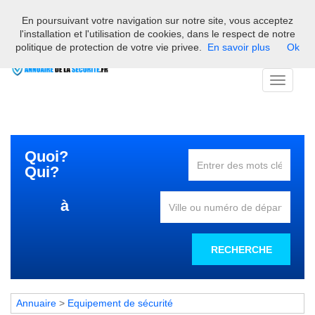
En poursuivant votre navigation sur notre site, vous acceptez
Bienvenue sur l'annuaire des professionnels français de la
l'installation et l'utilisation de cookies, dans le respect de notre
sécurité
politique de protection de votre vie privee.
En savoir plus
Ok
Toggle
navigati
Quoi?
Qui?
à
RECHERCHE
Annuaire
>
Equipement de sécurité