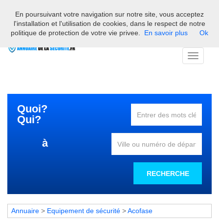
En poursuivant votre navigation sur notre site, vous acceptez
Bienvenue sur l'annuaire des professionnels français de la
l'installation et l'utilisation de cookies, dans le respect de notre
sécurité
politique de protection de votre vie privee.
En savoir plus
Ok
Toggle
navigati
Quoi?
Qui?
à
RECHERCHE
Annuaire
>
Equipement de sécurité
>
Acofase