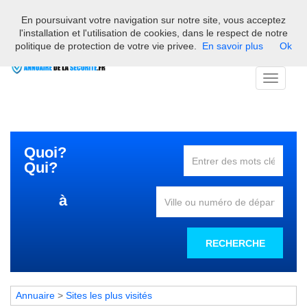
En poursuivant votre navigation sur notre site, vous acceptez
Bienvenue sur l'annuaire des professionnels français de la
l'installation et l'utilisation de cookies, dans le respect de notre
sécurité
politique de protection de votre vie privee.
En savoir plus
Ok
Toggle
navigati
Quoi?
Qui?
à
RECHERCHE
Annuaire
>
Sites les plus visités