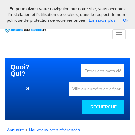
En poursuivant votre navigation sur notre site, vous acceptez
Bienvenue sur l'annuaire des professionnels français de la
l'installation et l'utilisation de cookies, dans le respect de notre
sécurité
politique de protection de votre vie privee.
En savoir plus
Ok
Toggle
navigati
Quoi?
Qui?
à
RECHERCHE
Annuaire
>
Nouveaux sites référencés