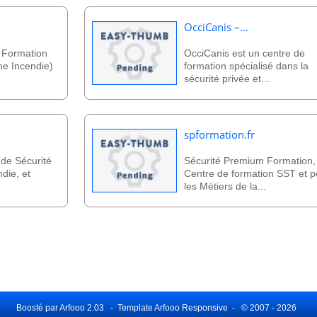
OcciCanis –...
 Formation
OcciCanis est un centre de
me Incendie)
formation spécialisé dans la
sécurité privée et...
spformation.fr
de Sécurité
Sécurité Premium Formation,
ndie, et
Centre de formation SST et p
les Métiers de la...
Boosté par Arfooo 2.03 - Template Arfooo Responsive - © 2007 - 2026