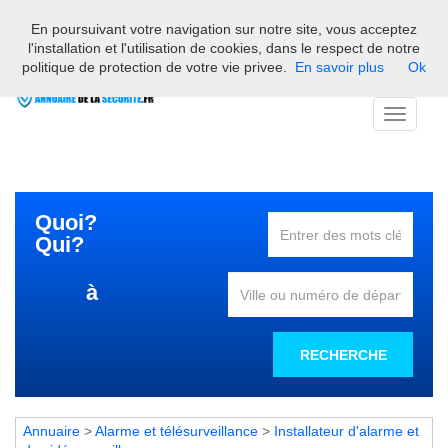
En poursuivant votre navigation sur notre site, vous acceptez
Bienvenue sur l'annuaire des professionnels français de la
l'installation et l'utilisation de cookies, dans le respect de notre
sécurité
politique de protection de votre vie privee.
En savoir plus
Ok
Toggle
navigati
Quoi?
Qui?
à
RECHERCHE
Annuaire
>
Alarme et télésurveillance
>
Installateur d'alarme et