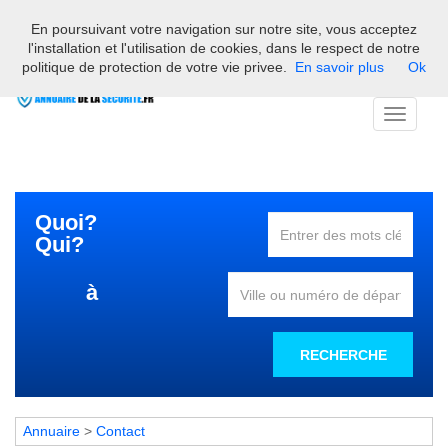
En poursuivant votre navigation sur notre site, vous acceptez
Bienvenue sur l'annuaire des professionnels français de la
l'installation et l'utilisation de cookies, dans le respect de notre
sécurité
politique de protection de votre vie privee.
En savoir plus
Ok
Toggle
navigati
Quoi?
Qui?
à
RECHERCHE
Annuaire
>
Contact