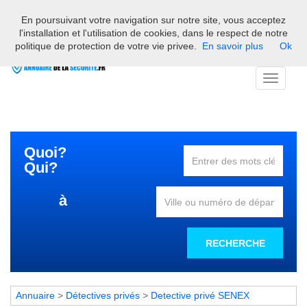
En poursuivant votre navigation sur notre site, vous acceptez
Bienvenue sur l'annuaire des professionnels français de la
l'installation et l'utilisation de cookies, dans le respect de notre
sécurité
politique de protection de votre vie privee.
En savoir plus
Ok
Toggle
navigati
Quoi?
Qui?
à
RECHERCHE
Annuaire
>
Détectives privés
>
Detective privé SENEX