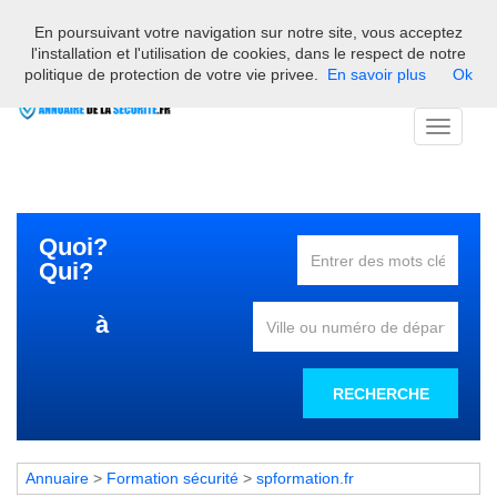
En poursuivant votre navigation sur notre site, vous acceptez
Bienvenue sur l'annuaire des professionnels français de la
l'installation et l'utilisation de cookies, dans le respect de notre
sécurité
politique de protection de votre vie privee.
En savoir plus
Ok
Toggle
navigati
Quoi?
Qui?
à
RECHERCHE
Annuaire
>
Formation sécurité
>
spformation.fr