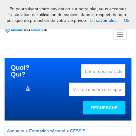
En poursuivant votre navigation sur notre site, vous acceptez
Bienvenue sur l'annuaire des professionnels français de la
l'installation et l'utilisation de cookies, dans le respect de notre
sécurité
politique de protection de votre vie privee.
En savoir plus
Ok
Toggle
navigati
Quoi?
Qui?
à
RECHERCHE
Annuaire
>
Formation sécurité
>
CFSSIS