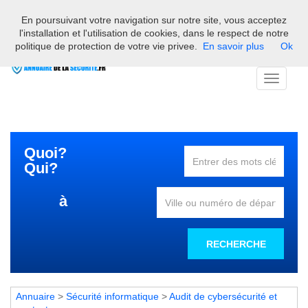
En poursuivant votre navigation sur notre site, vous acceptez
Bienvenue sur l'annuaire des professionnels français de la
l'installation et l'utilisation de cookies, dans le respect de notre
sécurité
politique de protection de votre vie privee.
En savoir plus
Ok
Toggle
navigati
Quoi?
Qui?
à
RECHERCHE
Annuaire
>
Sécurité informatique
>
Audit de cybersécurité et