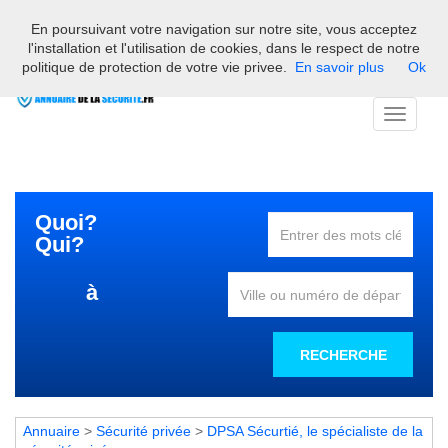
En poursuivant votre navigation sur notre site, vous acceptez
Bienvenue sur l'annuaire des professionnels français de la
l'installation et l'utilisation de cookies, dans le respect de notre
sécurité
politique de protection de votre vie privee.
En savoir plus
Ok
Toggle
navigati
Quoi?
Qui?
à
RECHERCHE
Annuaire
>
Sécurité privée
>
DPSA Sécurtié, le spécialiste de la