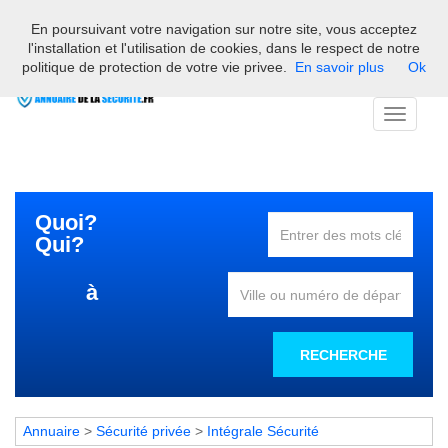
En poursuivant votre navigation sur notre site, vous acceptez
Bienvenue sur l'annuaire des professionnels français de la
l'installation et l'utilisation de cookies, dans le respect de notre
sécurité
politique de protection de votre vie privee.
En savoir plus
Ok
Toggle
navigati
Quoi?
Qui?
à
RECHERCHE
Annuaire
>
Sécurité privée
>
Intégrale Sécurité