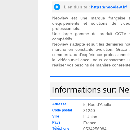
Lien du site :
https://neoview.fr/
Neoview est une marque française spé
d'équipements et solutions de vidéos
professionnels.
Une large gamme de produit CCTV v
compétitifs.
Neoview s'adapte et suit les dernières n
marché en constante évolution. Grâce 
commerciaux d'expérience professionnel
la vidéosurveillance, nous consacrons u
réaliser vos besoins de manière cohérente s
Informations sur: N
Adresse
5, Rue d'Apollo
Code postal
31240
Ville
L'Union
Pays
France
Téléphone
0534256984