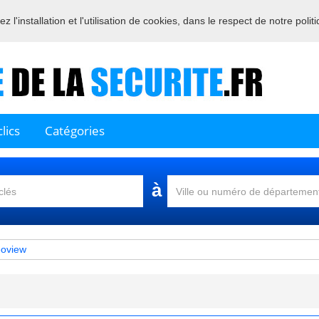
 l'installation et l'utilisation de cookies, dans le respect de notre polit
Bienvenue sur l'annuaire des professionnels français de la sécurité
lics
Catégories
à
oview