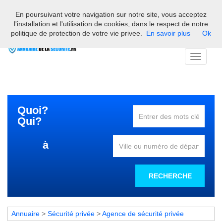
En poursuivant votre navigation sur notre site, vous acceptez
Bienvenue sur l'annuaire des professionnels français de la
l'installation et l'utilisation de cookies, dans le respect de notre
sécurité
politique de protection de votre vie privee.
En savoir plus
Ok
Toggle
navigati
Quoi?
Qui?
à
RECHERCHE
Annuaire
>
Sécurité privée
>
Agence de sécurité privée