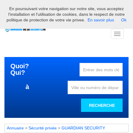
En poursuivant votre navigation sur notre site, vous acceptez
Bienvenue sur l'annuaire des professionnels français de la
l'installation et l'utilisation de cookies, dans le respect de notre
sécurité
politique de protection de votre vie privee.
En savoir plus
Ok
Toggle
navigati
Quoi?
Qui?
à
RECHERCHE
Annuaire
>
Sécurité privée
>
GUARDIAN SECURITY