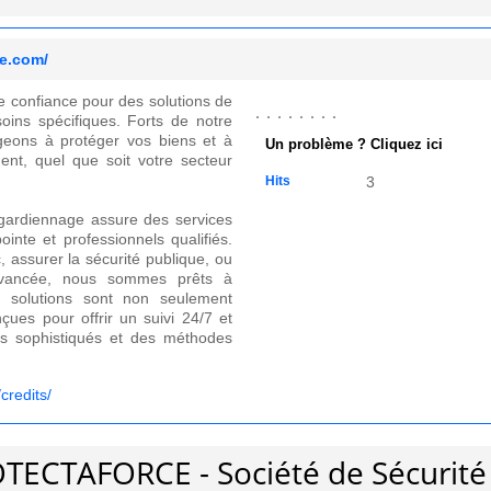
ce.com/
confiance pour des solutions de
oins spécifiques. Forts de notre
eons à protéger vos biens et à
Un problème ? Cliquez ici
ent, quel que soit votre secteur
Hits
3
 gardiennage assure des services
ointe et professionnels qualifiés.
c, assurer la sécurité publique, ou
avancée, nous sommes prêts à
 solutions sont non seulement
çues pour offrir un suivi 24/7 et
ls sophistiqués et des méthodes
credits/
OTECTAFORCE - Société de Sécurité