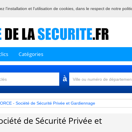
 l'installation et l'utilisation de cookies, dans le respect de notre polit
Bienvenue sur l'annuaire des professionnels français de la sécurité
lics
Catégories
à
CE - Société de Sécurité Privée et Gardiennage
iété de Sécurité Privée et